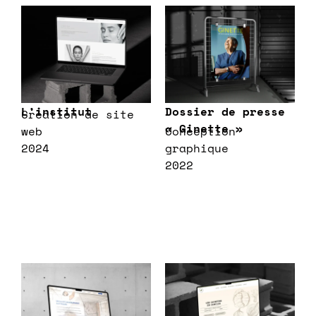
L’institut
Dossier de presse
Création de site
« Ginette »
web
Conception
2024
graphique
2022