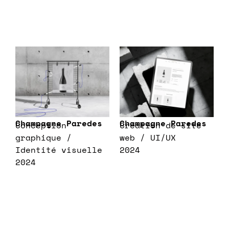
Champagne Paredes
Champagne Paredes
Conception
Création de site
graphique /
web / UI/UX
Identité visuelle
2024
2024