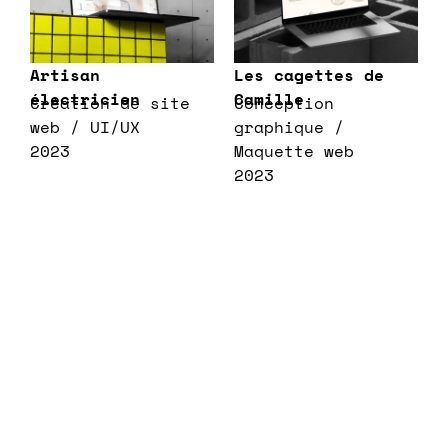
Artisan
Les cagettes de
électricien
Camille
Création de site
Conception
web / UI/UX
graphique /
2023
Maquette web
2023