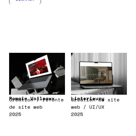
Romain Voileaux
Linterieury
Création / refonte
Création de site
de site web
web / UI/UX
2025
2025